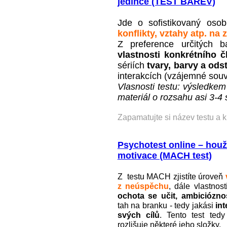
jedince (TEST BAREV)
Jde o sofistikovaný osob
konflikty, vztahy atp. na
Z preference určitých 
vlastnosti konkrétního č
sériích
tvary, barvy a ods
interakcích (vzájemné souvi
Vlasnosti testu: výsledkem
materiál o rozsahu asi 3-4 
Zapamatujte si název testu a 
Psychotest online – hou
motivace (MACH test)
Z testu MACH zjistíte úroveň
z neúspěchu
, dále vlastnos
ochota se učit, ambicióznos
tah na branku - tedy jakási
int
svých cílů
. Tento test tedy
rozlišuje některé jeho složky.