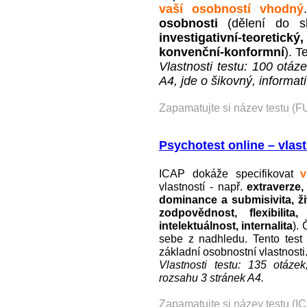
vaší
osobností vhodný
osobnosti
(dělení do 
investigativní-teoreti
konvenční-konformní
). T
Vlastnosti testu: 100 otáz
A4, jde o
šikovný, informati
Zapamatujte si název testu (F
Psychotest online – vlast
ICAP dokáže specifikovat
v
vlastností - např.
extraverze, 
dominance a submisivita, živ
zodpovědnost, flexibilita,
intelektuálnost, internalita
).
sebe z nadhledu. Tento test 
základní osobnostní vlastnosti
Vlastnosti testu: 135 otázek
rozsahu 3 stránek A4.
Zapamatujte si název testu (I