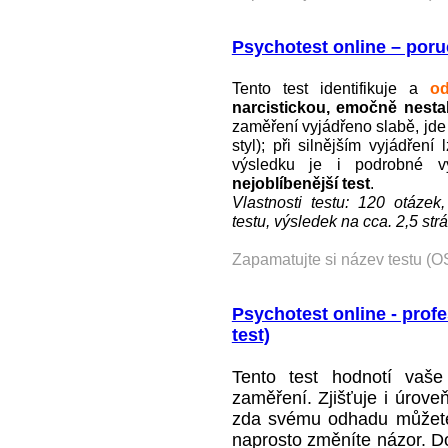
Psychotest online – poru
Tento test identifikuje a
od
narcistickou, emočně nestab
zaměření vyjádřeno slabě, jde
styl); při silnějším vyjádřen
výsledku je i podrobné 
nejoblíbenější test
.
Vlastnosti testu: 120 otázek
testu, výsledek na cca. 2,5 str
Zapamatujte si název testu (O
Psychotest online - prof
test)
Tento test hodnotí vaše
zaměření. Zjišťuje i úrove
zda svému odhadu můžete vě
naprosto změníte názor. D