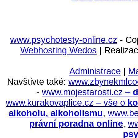
___
___
www.psychotesty-online.cz
- Co
Webhosting Wedos
| Realiza
Administrace
|
Ma
Navštivte také:
www.zbynekmlco
-
www.mojestarosti.cz –
d
www.kurakovaplice.cz – vše o
ko
alkoholu, alkoholismu
,
www.be
právní poradna online
,
ww
psy