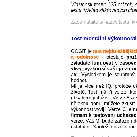
Vlastnosti testu: 125 otázek,
testu (výklad zjišťovaných char
Zapamatujte si název testu (M
Test mentální výkonnost
COGIT je
test nejdůležitějš
a odolnosti
- otestuje
pru
zvládáte fungovat v časové 
vlivy, vyzkouší vaši pozorno
atd. Výsledkem je souhrnný M
hodnot.
MI je více než IQ, protože 
životě
. Test má tři verze, kt
obsahem položek. Verze A a B
nějakou dobu můžete zkusit ve
výkonnost vyvíjí. Verze C je 
firmám k testování uchazeč
verze. Váš MI bude zařazen do
ostatními. Soutěží mezi sebou j