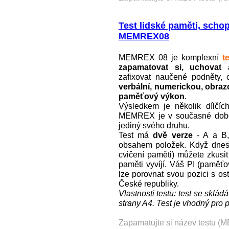
Test lidské paměti, scho
MEMREX08
MEMREX 08 je komplexní
t
zapamatovat si, uchovat 
zafixovat naučené podněty, 
verbální, numerickou, obraz
paměťový výkon
.
Výsledkem je několik dílčí
MEMREX je v současné době
jediný svého druhu.
Test má
dvě verze
- A a B,
obsahem položek. Když dnes 
cvičení paměti) můžete zkusit 
paměti vyvíjí. Váš PI (paměť
lze porovnat svou pozici s ost
České republiky.
Vlastnosti testu: test se sklá
strany A4. Test je vhodný pro p
Zapamatujte si název testu (