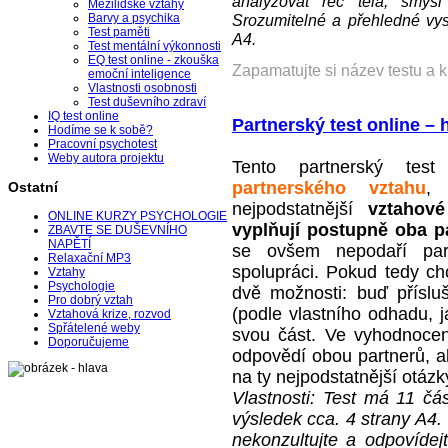
analyzovat řeč těla, smysl
Mezilidské vztahy
Srozumitelné a přehledné vys
Barvy a psychika
Test paměti
A4.
Test mentální výkonnosti
EQ test online - zkouška
Zapamatujte si název testu a 
emoční inteligence
Vlastnosti osobnosti
Test duševního zdraví
IQ test online
Partnerský test online –
Hodíme se k sobě?
Pracovní psychotest
Weby autora projektu
Tento partnerský tes
partnerského vztahu
, 
Ostatní
nejpodstatnější
vztahov
ONLINE KURZY PSYCHOLOGIE
vyplňují postupně oba pa
ZBAVTE SE DUŠEVNÍHO
NAPĚTÍ
se ovšem nepodaří part
Relaxační MP3
spolupráci. Pokud tedy chc
Vztahy
Psychologie
dvě možnosti: buď přísluš
Pro dobrý vztah
(podle vlastního odhadu, j
Vztahová krize, rozvod
Spřátelené weby
svou část. Ve vyhodnocen
Doporučujeme
odpovědí obou partnerů, ale
na ty nejpodstatnější otáz
Vlastnosti: Test má 11 čá
výsledek cca. 4 strany A4.
nekonzultujte a odpovíde