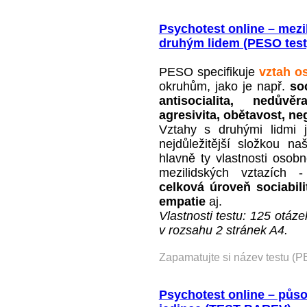
Psychotest online – mezil
druhým lidem (PESO test
PESO specifikuje
vztah o
okruhům, jako je např.
soc
antisocialita, nedůvěr
agresivita, obětavost, n
Vztahy s druhými lidmi 
nejdůležitější složkou naš
hlavně ty vlastnosti osobn
mezilidských vztazích
celková úroveň sociabilit
empatie
aj.
Vlastnosti testu: 125 otáze
v rozsahu 2 stránek A4.
Zapamatujte si název testu (P
Psychotest online – půs