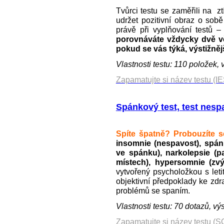
Tvůrci testu se zaměřili na zt
udržet pozitivní obraz o so
právě při vyplňování testů 
porovnáváte vždycky dvě vě
pokud se vás týká, výstižnějš
Vlastnosti testu: 110 položek,
Zapamatujte si název testu (IE
Spánkový test, test nesp
Spíte špatně? Probouzíte s
insomnie (nespavost), spá
ve spánku), narkolepsie (p
místech), hypersomnie (zvý
vytvořený psycholožkou s letit
objektivní předpoklady ke zd
problémů se spaním.
Vlastnosti testu: 70 dotazů, v
Zapamatujte si název testu (S