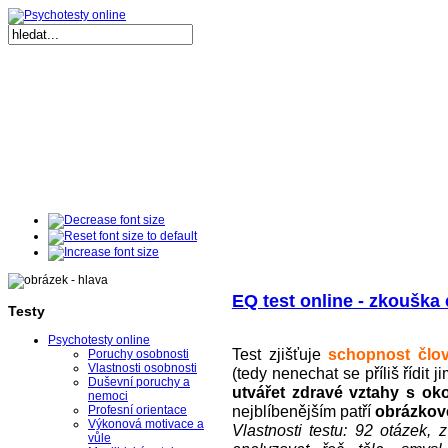
EQ test online - zkouška
Testy
Psychotesty online
Test zjišťuje
schopnost člo
Poruchy osobnosti
Vlastnosti osobnosti
(tedy nenechat se příliš řídit ji
Duševní poruchy a
utvářet zdravé vztahy s ok
nemoci
nejblíbenějším patří
obrázkov
Profesní orientace
Výkonová motivace a
Vlastnosti testu: 92 otázek, 
vůle