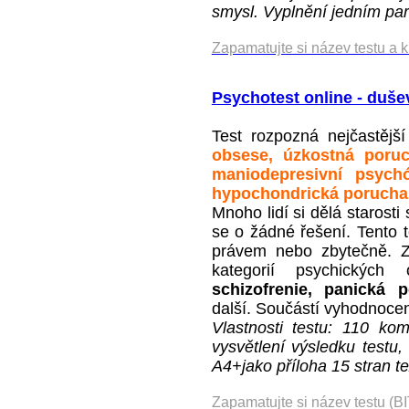
smysl. Vyplnění jedním par
Zapamatujte si název testu a 
Psychotest online - duše
Test rozpozná nejčastějš
obsese, úzkostná poruch
maniodepresivní psychó
hypochondrická porucha,
Mnoho lidí si dělá starost
se o žádné řešení. Tento t
právem nebo zbytečně. Zj
kategorií psychickýc
schizofrenie, panická
další. Součástí vyhodnocen
Vlastnosti testu: 110 ko
vysvětlení výsledku testu,
A4+jako příloha 15 stran t
Zapamatujte si název testu (B