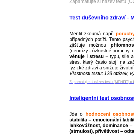
Zapamatujte si název testu (C
Test duševního zdraví -
Menfit zkoumá např.
poruchy
případných potíží. Tento psych
zjišťuje možnou
přítomno
(neurózy - úzkostné poruchy, d
věnuje i stresu
– typu, síle 
stres, který často stojí na 
fyzické zdraví a snižuje životn
Vlastnosti testu: 128 otázek, v
Zapamatujte si název testu (MENFIT) a 
Inteligentní test osobnost
Jde o
hodnocení osobnostn
stabilita – emocionální labi
lehkovážnost, dominance – su
(strnulost), přívětivost – odt